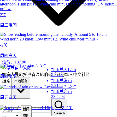
2℃
周三晚间
-2℃
周四白天
油价：
137.90
3℃
加币兑人民币
加拿大曼尼托巴省温尼伯最活跃的华人中文社区！
5.3248
周四晚间
加币兑港币
搜索
本地服务
5.7144
-2℃
加币兑台币
23.5294
周五白天
2℃
新闻
Search
攻略