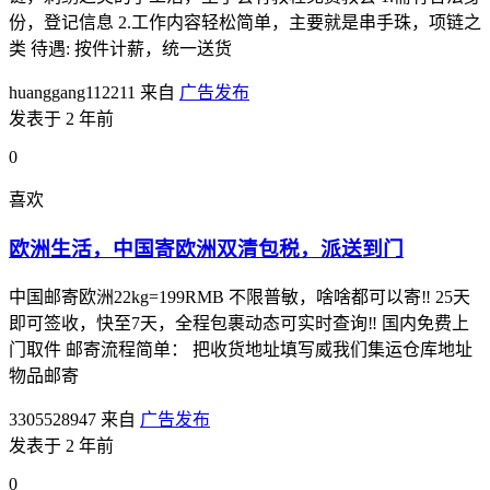
份，登记信息 2.工作内容轻松简单，主要就是串手珠，项链之
类 待遇: 按件计薪，统一送货
huanggang112211
来自
广告发布
发表于 2 年前
0
喜欢
欧洲生活，中国寄欧洲双清包税，派送到门
中国邮寄欧洲22kg=199RMB 不限普敏，啥啥都可以寄‼️ 25天
即可签收，快至7天，全程包裹动态可实时查询‼️ 国内免费上
门取件 邮寄流程简单： 把收货地址填写威我们集运仓库地址
物品邮寄
3305528947
来自
广告发布
发表于 2 年前
0