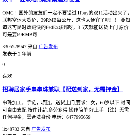
OMG！国外的友友们一定不要错过 Hbuy的双11活动出来了，
联邦空运大货价，39RMB每公斤，这也太便宜了吧！！ 要知
道这可是时效贼快的FedEx联邦呀，3-5天就能送货上门 原价
可是要69RMB每
3305528947
来自
广告发布
发表于 2 年前
0
喜欢
招聘居家手串串珠兼职【配送到家，无需押金】
串珠加工，手链，项链，送货上门,要求：女，60岁以下 时间
可自由支配 按件计薪,多劳多得 操作简单 好上手 【注】无需
任何押金，需合法身份 电话：6477995659
lix48782
来自
广告发布