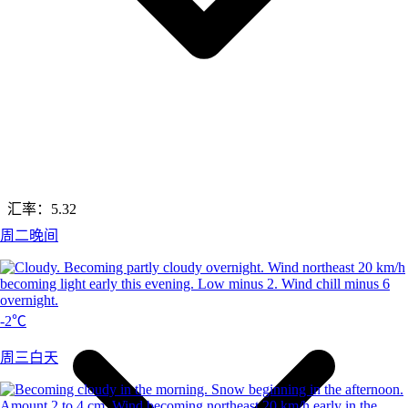
汇率：
5.32
周二晚间
-2℃
周三白天