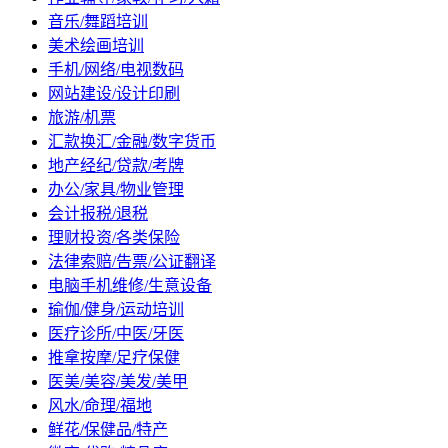
音乐/舞蹈培训
美术绘画培训
手机/网络/电视数码
网站建设/设计印刷
旅游/机票
汇款换汇/金融/数字货币
地产经纪/贷款/考牌
办公/家具/物业管理
会计报税/退税
理财投资/各类保险
法律索赔/告票/公证翻译
电脑手机维修/生意设备
瑜伽/健身/运动培训
医疗诊所/中医/牙医
推拿按摩/足疗保健
医美/美容/美发/美甲
风水/命理/福地
鲜花/保健品/特产