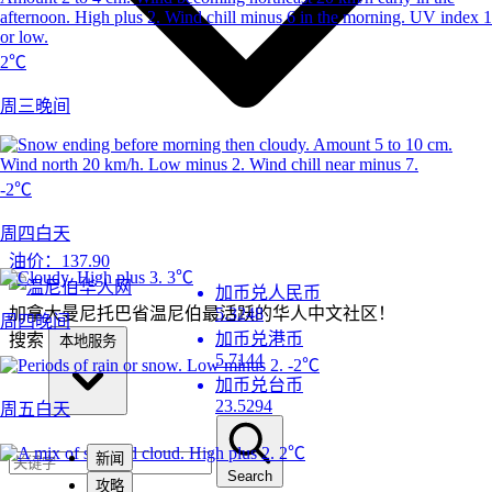
2℃
周三晚间
-2℃
周四白天
油价：
137.90
3℃
加币兑人民币
加拿大曼尼托巴省温尼伯最活跃的华人中文社区！
5.3248
周四晚间
加币兑港币
搜索
本地服务
5.7144
-2℃
加币兑台币
23.5294
周五白天
2℃
新闻
Search
攻略