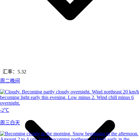
汇率：
5.32
周二晚间
-2℃
周三白天