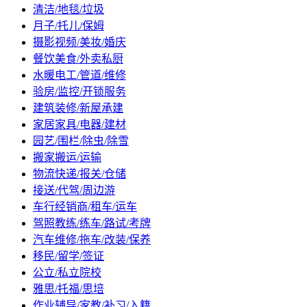
清洁/地毯/垃圾
月子/托儿/保姆
摄影视频/美妆/婚庆
餐饮美食/外卖私厨
水暖电工/管道/维修
验房/监控/开锁服务
建筑装修/新屋承建
家居家具/电器/建材
园艺/围栏/除虫/除雪
搬家搬运/运输
物流快递/报关/仓储
接送/代驾/周边游
车行经销商/租车/运车
驾照教练/练车/路试/考牌
汽车维修/拖车/改装/保养
移民/留学/签证
公立/私立院校
雅思/托福/思培
作业辅导/家教/补习/入籍