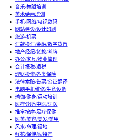
音乐/舞蹈培训
美术绘画培训
手机/网络/电视数码
网站建设/设计印刷
旅游/机票
汇款换汇/金融/数字货币
地产经纪/贷款/考牌
办公/家具/物业管理
会计报税/退税
理财投资/各类保险
法律索赔/告票/公证翻译
电脑手机维修/生意设备
瑜伽/健身/运动培训
医疗诊所/中医/牙医
推拿按摩/足疗保健
医美/美容/美发/美甲
风水/命理/福地
鲜花/保健品/特产