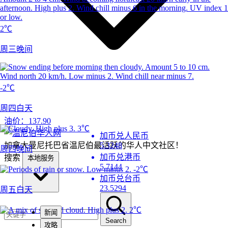
2℃
周三晚间
-2℃
周四白天
油价：
137.90
3℃
加币兑人民币
加拿大曼尼托巴省温尼伯最活跃的华人中文社区！
5.3248
周四晚间
加币兑港币
搜索
本地服务
5.7144
-2℃
加币兑台币
23.5294
周五白天
2℃
新闻
Search
攻略