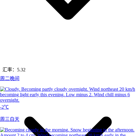
汇率：
5.32
周二晚间
-2℃
周三白天