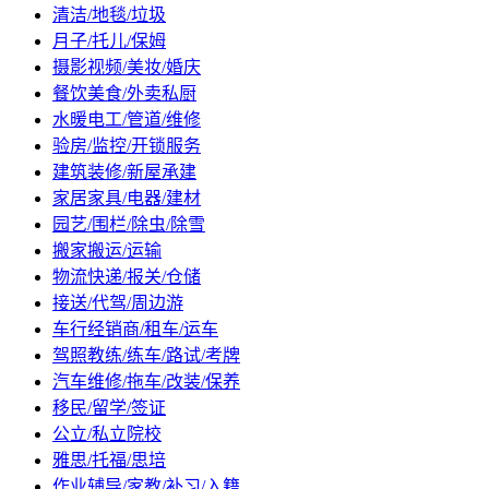
清洁/地毯/垃圾
月子/托儿/保姆
摄影视频/美妆/婚庆
餐饮美食/外卖私厨
水暖电工/管道/维修
验房/监控/开锁服务
建筑装修/新屋承建
家居家具/电器/建材
园艺/围栏/除虫/除雪
搬家搬运/运输
物流快递/报关/仓储
接送/代驾/周边游
车行经销商/租车/运车
驾照教练/练车/路试/考牌
汽车维修/拖车/改装/保养
移民/留学/签证
公立/私立院校
雅思/托福/思培
作业辅导/家教/补习/入籍